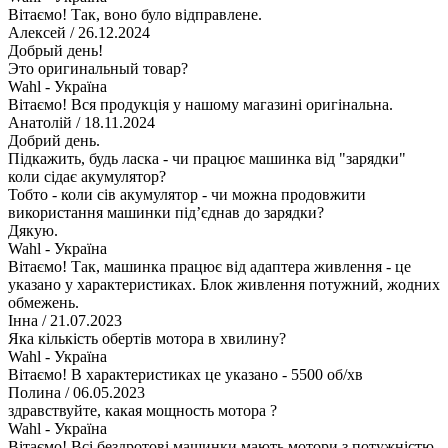
Вітаємо! Так, воно було відправлене.
Алексей
/ 26.12.2024
Добрый день!
Это оригинальный товар?
Wahl - Україна
Вітаємо! Вся продукція у нашому магазині оригінальна.
Анатолій
/ 18.11.2024
Добрий день.
Підкажить, будь ласка - чи працює машинка від "зарядки"
коли сідає акумулятор?
Тобто - коли сів акумулятор - чи можна продовжити
використання машинки підʼєднав до зарядки?
Дякую.
Wahl - Україна
Вітаємо! Так, машинка працює від адаптера живлення - це
указано у характеристиках. Блок живлення потужний, жодних
обмежень.
Інна
/ 21.07.2023
Яка кількість обертів мотора в хвилину?
Wahl - Україна
Вітаємо! В характеристиках це указано - 5500 об/хв
Полина
/ 06.05.2023
здравствуйте, какая мощность мотора ?
Wahl - Україна
Вітаємо! Всі бездротові машинки мають мотори з потужністю