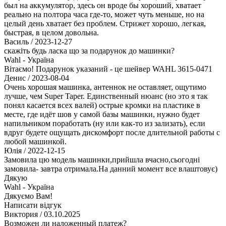
был на аккумулятор, здесь он вроде бы хороший, хватает
реально на полтора часа где-то, может чуть меньше, но на
целый день хватает без проблем. Стрижет хорошо, легкая,
быстрая, в целом довольна.
Василь
/ 2023-12-27
скажіть будь ласка що за подарунок до машинки?
Wahl - Україна
Вітаємо! Подарунок указаний - це шейвер WAHL 3615-0471
Денис
/ 2023-08-04
Очень хорошая машинка, антеннок не оставляет, ощутимо
лучше, чем Super Taper. Единственный нюанс (но это я так
понял касается всех валей) острые кромки на пластике в
месте, где идёт шов у самой базы машинки, нужно будет
напильником поработать (ну или как-то из зализать), если
вдруг будете ощущать дискомфорт после длительной работы с
любой машинкой.
Юлія
/ 2022-12-15
Замовила цю модель машинки,прийшла вчасно,сьогодні
замовила- завтра отримала.На данний момент все влаштовує)
Дякую
Wahl - Україна
Дякуємо Вам!
Написати відгук
Виктория
/ 03.10.2025
Возможен ли наложенный платеж?