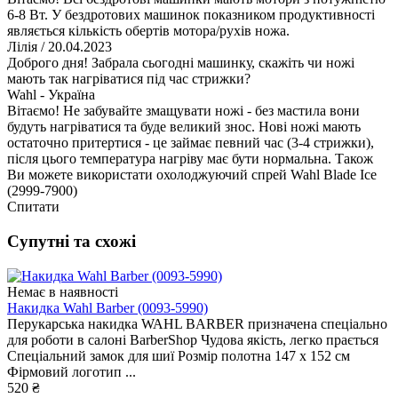
6-8 Вт. У бездротових машинок показником продуктивності
являється кількість обертів мотора/рухів ножа.
Лілія
/ 20.04.2023
Доброго дня! Забрала сьогодні машинку, скажіть чи ножі
мають так нагріватися під час стрижки?
Wahl - Україна
Вітаємо! Не забувайте змащувати ножі - без мастила вони
будуть нагріватися та буде великий знос. Нові ножі мають
остаточно притертися - це займає певний час (3-4 стрижки),
після цього температура нагріву має бути нормальна. Також
Ви можете використати охолоджуючий спрей Wahl Blade Ice
(2999-7900)
Спитати
Супутні та схожі
Немає в наявності
Накидка Wahl Barber (0093-5990)
Перукарська накидка WAHL BARBER призначена спеціально
для роботи в салоні BarberShop Чудова якість, легко прається
Спеціальний замок для шиї Розмір полотна 147 x 152 см
Фірмовий логотип ...
520 ₴