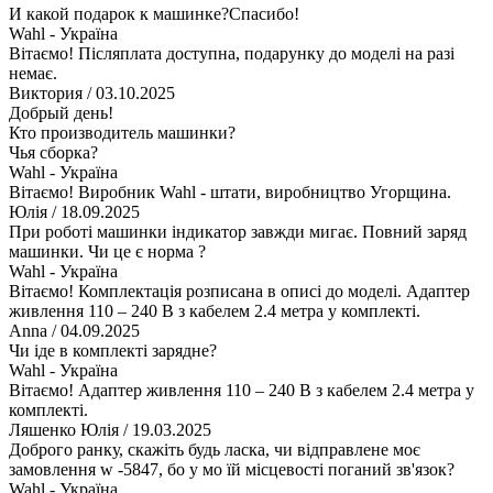
И какой подарок к машинке?Спасибо!
Wahl - Україна
Вітаємо! Післяплата доступна, подарунку до моделі на разі
немає.
Виктория
/ 03.10.2025
Добрый день!
Кто производитель машинки?
Чья сборка?
Wahl - Україна
Вітаємо! Виробник Wahl - штати, виробництво Угорщина.
Юлія
/ 18.09.2025
При роботі машинки індикатор завжди мигає. Повний заряд
машинки. Чи це є норма ?
Wahl - Україна
Вітаємо! Комплектація розписана в описі до моделі. Адаптер
живлення 110 – 240 В з кабелем 2.4 метра у комплекті.
Anna
/ 04.09.2025
Чи іде в комплекті зарядне?
Wahl - Україна
Вітаємо! Адаптер живлення 110 – 240 В з кабелем 2.4 метра у
комплекті.
Ляшенко Юлія
/ 19.03.2025
Доброго ранку, скажіть будь ласка, чи відправлене моє
замовлення w -5847, бо у мо їй місцевості поганий зв'язок?
Wahl - Україна