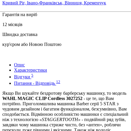
Кривий Ріг, Івано-Франківськ, Вінниця, Кременчук
Гарантія на виріб
12 місяців
Швидка доставка
кур'єром або Новою Поштою
Опис
Характеристики
5
Відгуки
12
Питання - Відповідь
Якщо Ви шукайте бездротову барберську машинку, то модель
WAHL MAGIC CLIP Cordless 3027252
- це те, що Вам
потрібно. Приголомшлива машинка Barber серії 5 STAR з
чудовим дизайном і багатим функціоналом, безсумнівно, Вам
сподобається. Відмінною особливістю машинки є спеціальний
ніж з технологією
«STAGGERTOOTH»
- подвійний ряд зубів,
завдяки чому машинка стриже чисто, без «антен», роблячи
переходи дуже рівними і якісними. Також ніж володіє