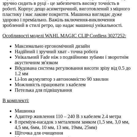
зручно сидить в руці - це забезпечить високу точність в
роботі. Корпус дещо асиметричний, виготовлений з міцного
пластику і має лакове покриття. Машинка виглядає дуже
здорово і преміально. Важіль включення-виключення
зроблений в стилі ретро, ​​що надає машинці унікальності.
Особливості моделі WAHL MAGIC CLIP Cordless 3027252:
Максимально ергономічний дизайн
Надійний і зручний хват - точна робота
Унікальний Fade ніж з подвійними зубами і зворотнім
акустичним зв'язком
Вбудована система регулювання висоти зрізу від 0.5 до
1.2 мм
Li-Ion акумулятор з автономністю 90 хвилин
Можливість працювати з кабелем
Петелька для підвішування
В комплекті:
Машинка
Адаптер живлення 110 – 240 В з кабелем 2.4 метра
8 преміум-насадок з металевим замком (1,5 мм, 3,0 мм,
4,5 мм, 6мм, 10 мм, 13 мм, 19мм, 25мм)
Щіточка для очищення