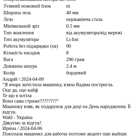
З'ємний ножовий блок
ні
Ширина леза
40 мм
Лезо
нержавіюча сталь
Мінімальний зріз
0.5 мм
Тип живлення
від акумулятора/від мережі
Тип акумулятора
Li-Ion
Робота без підзарядки (хв)
90
Кількість насадок
8
Вага
290 грам
Довжина шнура
2.4 м
Колір
бордовий
Андрій
/ 2024-04-09
"Я вчора затестила машинку, взяла Вадіма постригла.
Оце да, оце кайф
Те що я хотіла
Вона сама стриже????????"
Машинку взяв, як подарунок для доці на День народження. Її
відгук.
Wahl - Україна
Дякуємо за відгук!
Ирина
/ 2024-04-06
Покупала машинку для работы поэтому акцент при выборе