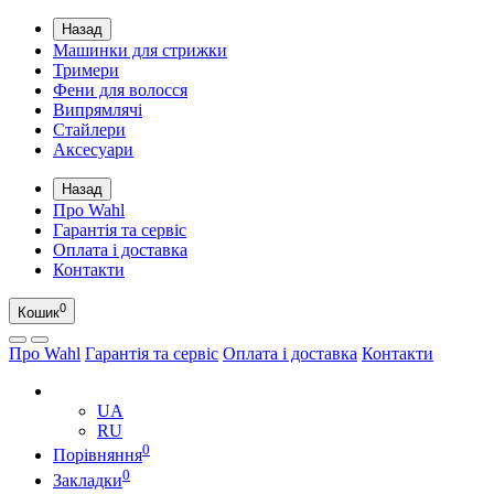
Назад
Машинки для стрижки
Тримери
Фени для волосся
Випрямлячі
Стайлери
Аксесуари
Назад
Про Wahl
Гарантія та сервіс
Оплата і доставка
Контакти
0
Кошик
Про Wahl
Гарантія та сервіс
Оплата і доставка
Контакти
UA
UA
RU
0
Порівняння
0
Закладки