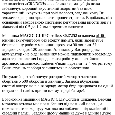
технологією
«CRUNCH»
- особлива форма зубців ножа
забезпечує хороший акустичний зворотний зв'язок -
характерний «хрускіт» при зрізі волосся, завдяки чому Ви
зможете краще контролювати процес стрижки. В добавок, ніж
оснащений вбудованою системою регулювання висоти зрізу в
діапазоні від 0.5 до 1.2 мм зі зручним важелем.
Машинка
MAGIC CLIP Cordless 3027252
оснащена
літій-
іонним акумулятором без ефекту пам'яті
, який забезпечує
безперервну роботу машинки протягом 90 хвилин. Час
зарядки складає 120 хвилин. Але якщо у Вас розрядився
акумулятор - не біда! Машинку можна підключити кабелем до
адаптера живлення і продовжити роботу як звичайною
дротяною машинкою. Кабель м'який і довгий - 2.4 метра, тому
Ваша ступінь свободи залишиться не обмеженою.
Потужний зріз забезпечує роторний мотор з частотою
обертань 5 500 оборотів в хвилину. Завдяки вбудованій
системі контролю рівня заряду, мотор буде працювати на одній
потужності навіть при низькому заряді батареї.
Ергономіка машинки MAGIC CLIP Cordless шикарна. Верхня
металева вставка має поглиблення під великий палець, а
нижня частина корпусу має два поглиблення під вказівний і
середній пальці. Завдяки цьому машинка дуже надійно і дуже